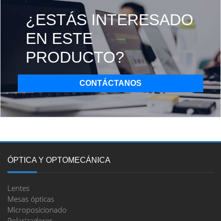
¿ESTÁS INTERESADO
EN ESTE
PRODUCTO?
CONTÁCTANOS
ÓPTICA Y OPTOMECÁNICA
Lentes
Mesas ópticas
Microposicionado
Polarizadores