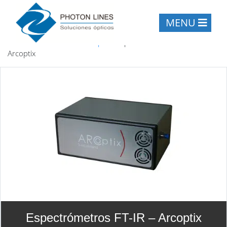
MENU
Inicio
/
Proveedores
/
Arcoptix
/
Espectrómetros FT-IR –
Arcoptix
Espectrómetros FT-IR – Arcoptix