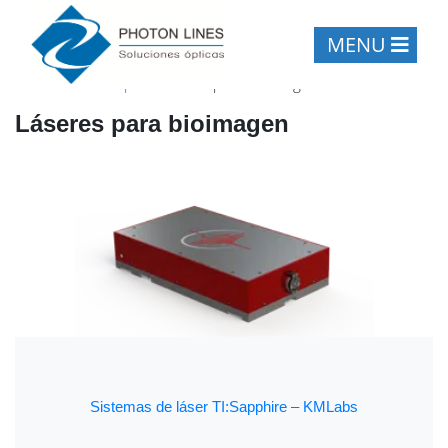
MENU
Inicio
/
Microscopía
/
Láseres para bioimagen
Láseres para bioimagen
Sistemas de láser TI:Sapphire – KMLabs