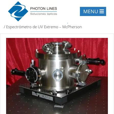
MENU
Inicio
/
Instrumentación científica
/
Espectrómetros científicos
/
Espectrómetro de UV Extremo – McPherson